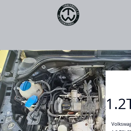
1.2
Volkswa