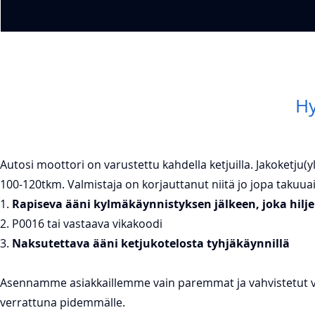
Hy
Autosi moottori on varustettu kahdella ketjuilla. Jakoketju(
100-120tkm. Valmistaja on korjauttanut niitä jo jopa takuuai
1.
Rapiseva ääni kylmäkäynnistyksen jälkeen, joka hilje
2. P0016 tai vastaava vikakoodi
3.
Naksutettava ääni ketjukotelosta tyhjäkäynnillä
Asennamme asiakkaillemme vain paremmat ja vahvistetut versi
verrattuna pidemmälle.