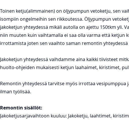
Toinen ketju(alimmainen) on öljypumpun vetoketju, sen vaih
isompiin ongelmeihin sen rikkoutessa. Öljypumpun vetoketj
jakoketjun yhteydessä mikäli autolla on ajettu 150tkm yli. Va
niin muuten kuin vaihtamalla ei saa olla varma että ketjun 
irrottamista joten sen vaaihto saman remontin yhteydessä o
Jakoketjun yhteydessä vaihdamme aina kaikki tiivisteet mitk
huolto-ohjeiden mukaisesti ketjun laahaimet, kiristimet, pul
Remontin yhteydessä tarvitse myös irrottaa vesipumppua ja
ilman työlisää.
Remontin sisällöt:
Jakoketjusarjavaihtoon kuuluu: Jakoketju, laahtimet, kiristimet, 