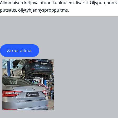
Alimmaisen ketjuvaihtoon kuuluu em. lisäksi: Öljypumpun veto
putsaus, öljytyhjennysproppu tms.
Varaa aikaa