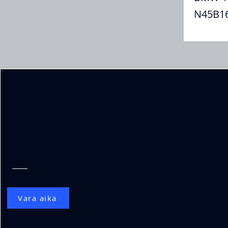
N45B16
Jakoketjun vaihto hinta
Vara aika