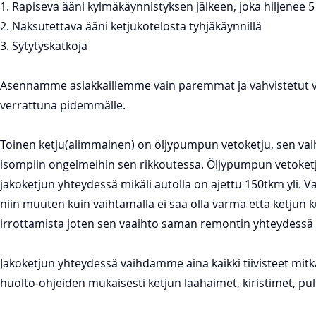
1. Rapiseva ääni kylmäkäynnistyksen jälkeen, joka hiljenee 5
2. Naksutettava ääni ketjukotelosta tyhjäkäynnillä
3. Sytytyskatkoja
Asennamme asiakkaillemme vain paremmat ja vahvistetut versi
verrattuna pidemmälle.
Toinen ketju(alimmainen) on öljypumpun vetoketju, sen vaih
isompiin ongelmeihin sen rikkoutessa. Öljypumpun vetoketj
jakoketjun yhteydessä mikäli autolla on ajettu 150tkm yli. Va
niin muuten kuin vaihtamalla ei saa olla varma että ketjun 
irrottamista joten sen vaaihto saman remontin yhteydessä o
Jakoketjun yhteydessä vaihdamme aina kaikki tiivisteet mitk
huolto-ohjeiden mukaisesti ketjun laahaimet, kiristimet, pul