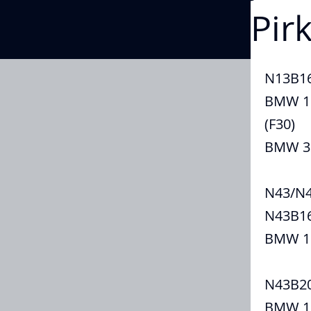
Pir
N13B1
BMW 11
(F30)
BMW 32
N43/N
N43B1
BMW 11
N43B2
BMW 11