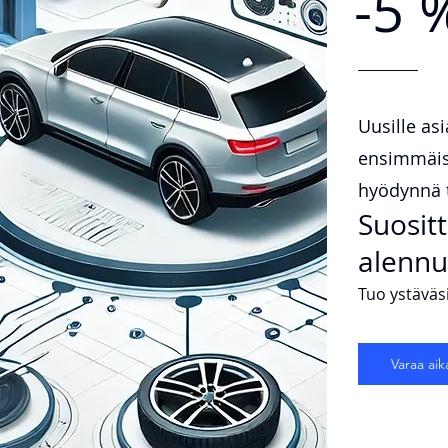
-5 
Uusille as
ensimmäise
hyödynnä t
Suositt
alenn
Tuo ystäväsi
Varaa aik