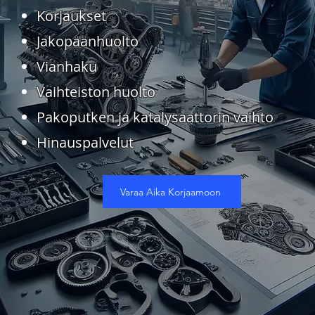
Korjaukset
Jakopäänhuolto
Vianhaku
Vaihteiston huolto
Pakoputken ja katalysaattorin vaihto
Hinauspalvelut
Varaa Aika Korjaamoon